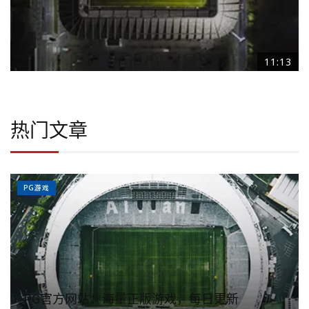
11:13
热门文章
PG游戏
PG官方网站：海量正版游戏，每日更新