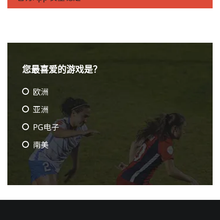
您最喜爱的游戏是？
欧洲
亚洲
PG电子
南美