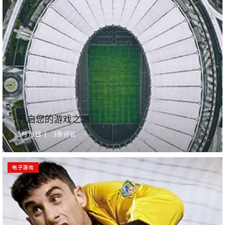
开启您的游戏之旅
5月15日
3条评论
电子游戏