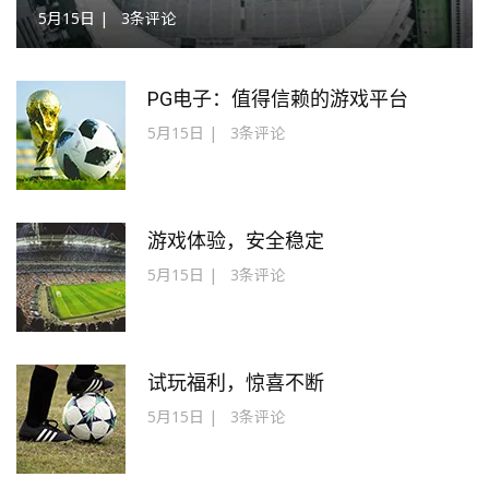
5月15日
3条评论
PG电子：值得信赖的游戏平台
5月15日
3条评论
游戏体验，安全稳定
5月15日
3条评论
试玩福利，惊喜不断
5月15日
3条评论