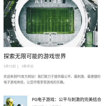
探索无限可能的游戏世界
5月15日
3条评论
欢迎来到PG官方网站！我们致力于提供最公平、最刺激、最便捷的
电子游戏体验，让您尽情享受游戏的乐趣。
PG电子游戏：公平与刺激的完美结合