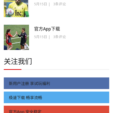
5月15日
3条评论
官方App下载
5月15日
3条评论
关注我们
新用户注册 享试玩福利
极速下载 畅享流畅
官方App 安全稳定